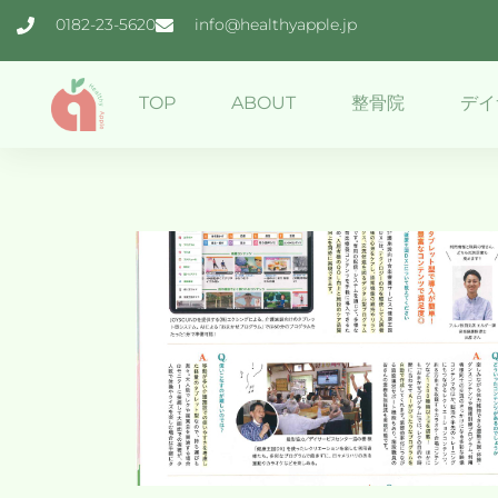
0182-23-5620
info@healthyapple.jp
TOP
ABOUT
整骨院
デイ