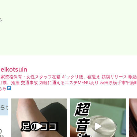
を
seikotsuin
家資格保有・女性スタッフ在籍
ギックリ腰、寝違え
筋膜リリース
眠活
打撲、捻挫
交通事故
気軽に通えるエステMENUあり
秋田県横手市平鹿町
ちら