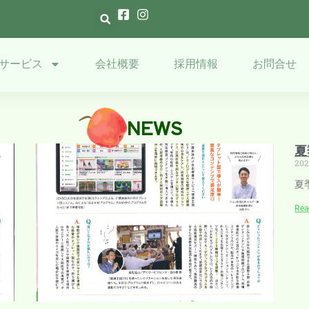
サービス
会社概要
採用情報
お問合せ
NEWS
SDGs
メ
夏
20
達成
デ
に向
ィ
夏
けた
ア
宣言
掲
Rea
書
載
2026年
の
6月30日
お
知
SDGs
ら
達成に
せ
向けた
2026