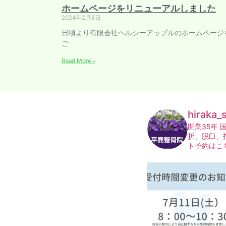
ホームページをリニューアルしました
2024年2月8日
日頃より有限会社ヘルシーアップルのホームページ
ご
Read More »
hiraka_
開業35年
国
折、脱臼、
ト予約はこ