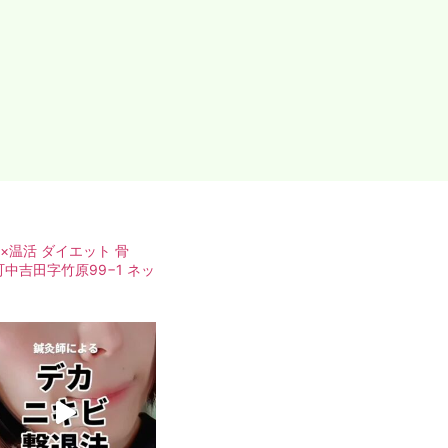
×温活
ダイエット
骨
中吉田字竹原99−1
ネッ